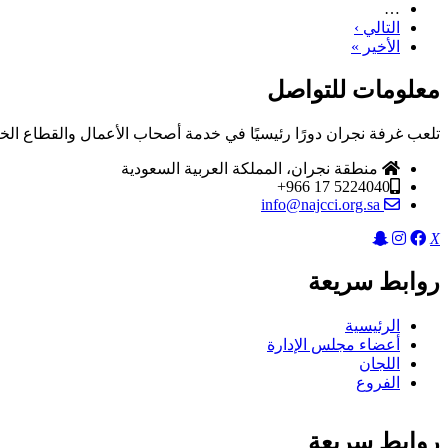
…
التالي ›
الصفحة
Last
التالية
الأخير »
page
معلومات للتواصل
تلعب غرفة نجران دورًا رئيسيًا في خدمة أصحاب الأعمال والقطاع الخ
منطقة نجران، المملكة العربية السعودية
5224040 17 966+
info@najcci.org.sa
X
روابط سريعة
الرئيسية
أعضاء مجلس الإدارة
اللجان
الفروع
روابط سريعة