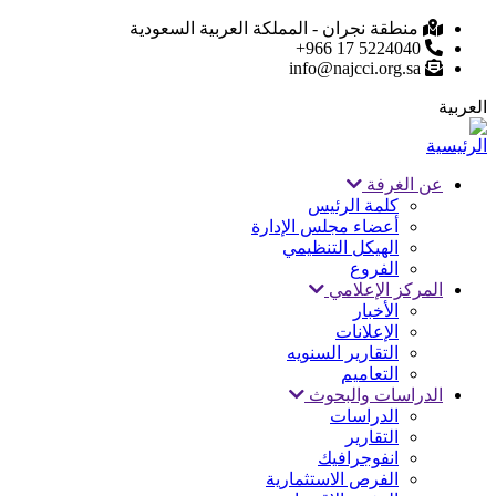
تجاوز
منطقة نجران - المملكة العربية السعودية
5224040 17 966+
إلى
info@najcci.org.sa
المحتوى
الرئيسي
العربية
عن الغرفة
Main
كلمة الرئيس
أعضاء مجلس الإدارة
navigation
الهيكل التنظيمي
الفروع
المركز الإعلامي
الأخبار
الإعلانات
التقارير السنويه
التعاميم
الدراسات والبحوث
الدراسات
التقارير
انفوجرافيك
الفرص الاستثمارية