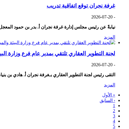
غرفة نجران توقع اتفاقية تدريب
2026-07-20
-
نيابةً عن رئيس مجلس إدارة غرفة نجران أ. بدر بن حمود المعجل، 
المزيد
لجنة التطوير العقاري تلتقي بمدير عام فرع وزارة البيئ
2026-07-20
-
التقى رئيس لجنة التطوير العقاري بـغرفة نجران أ. هادي بن بنيا
المزيد
First
« الأول
page
Previous
‹ السابق
page
1
الصفحة
Current
2
page
3
الصفحة
4
الصفحة
5
الصفحة