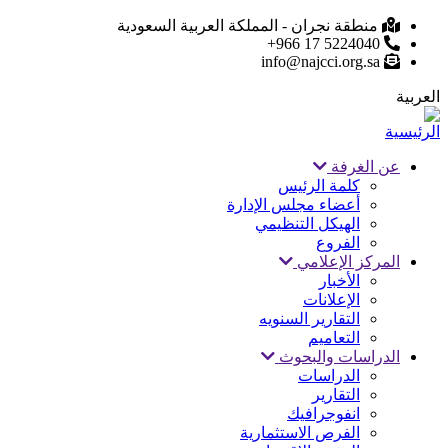
تجاوز
منطقة نجران - المملكة العربية السعودية
5224040 17 966+
إلى
info@najcci.org.sa
المحتوى
الرئيسي
العربية
عن الغرفة
Main
كلمة الرئيس
أعضاء مجلس الإدارة
navigation
الهيكل التنظيمي
الفروع
المركز الإعلامي
الأخبار
الإعلانات
التقارير السنويه
التعاميم
الدراسات والبحوث
الدراسات
التقارير
انفوجرافيك
الفرص الاستثمارية