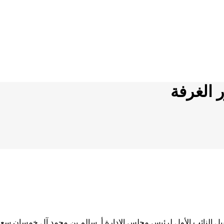
 الغرفة
قبل النائب الأول لرئيس مجلس الإدارة أ. سالم بن محمد آل خمسان سعا