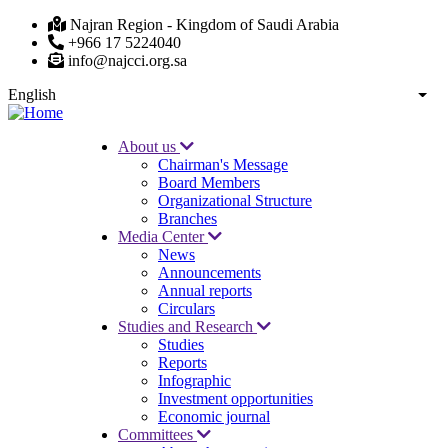
Skip
Najran Region - Kingdom of Saudi Arabia
to
+966 17 5224040
main
info@najcci.org.sa
content
English
List
About us
Chairman's Message
Main
Board Members
navigation
Organizational Structure
Branches
Media Center
News
Announcements
Annual reports
Circulars
Studies and Research
Studies
Reports
Infographic
Investment opportunities
Economic journal
Committees