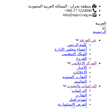
تجاوز
منطقة نجران - المملكة العربية السعودية
5224040 17 966+
إلى
info@najcci.org.sa
المحتوى
الرئيسي
العربية
عن الغرفة
Main
كلمة الرئيس
أعضاء مجلس الإدارة
navigation
الهيكل التنظيمي
الفروع
المركز الإعلامي
الأخبار
الإعلانات
التقارير السنويه
التعاميم
الدراسات والبحوث
الدراسات
التقارير
انفوجرافيك
الفرص الاستثمارية