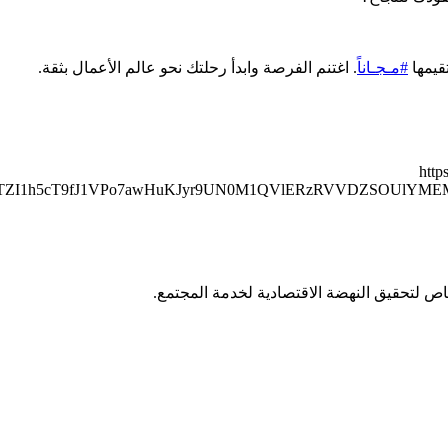
قيمها
#مـجـاناً
. اغتنم الفرصة وابدأ رحلتك نحو عالم الأعمال بثقة.
http
TZI1h5cT9fJ1VPo7awHuKJyr9UN0M1QVlERzRVVDZSOUlYMEMw
اص لتحقيق النهضة الاقتصادية لخدمة المجتمع.