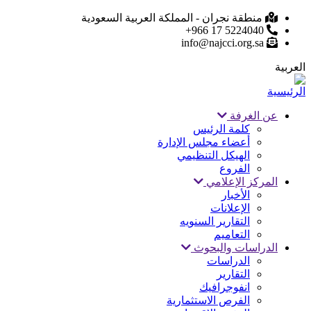
تجاوز
منطقة نجران - المملكة العربية السعودية
5224040 17 966+
إلى
info@najcci.org.sa
المحتوى
الرئيسي
العربية
عن الغرفة
Main
كلمة الرئيس
أعضاء مجلس الإدارة
navigation
الهيكل التنظيمي
الفروع
المركز الإعلامي
الأخبار
الإعلانات
التقارير السنويه
التعاميم
الدراسات والبحوث
الدراسات
التقارير
انفوجرافيك
الفرص الاستثمارية