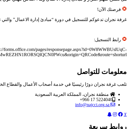
فرصتك الآن!
غرفة نجران تدعوكم للتسجيل في دورة “مبادئ إدارة الاعمال” والتي ت
رابط التسجيل:
s://forms.office.com/pages/responsepage.aspx?id=0W8WWBUslUqC-
REZHN1RORSQlQCN0PWcu&origin=QRCode&route=shorturl
معلومات للتواصل
تلعب غرفة نجران دورًا رئيسيًا في خدمة أصحاب الأعمال والقطاع الخ
منطقة نجران، المملكة العربية السعودية
5224040 17 966+
info@najcci.org.sa
X
روابط سريعة